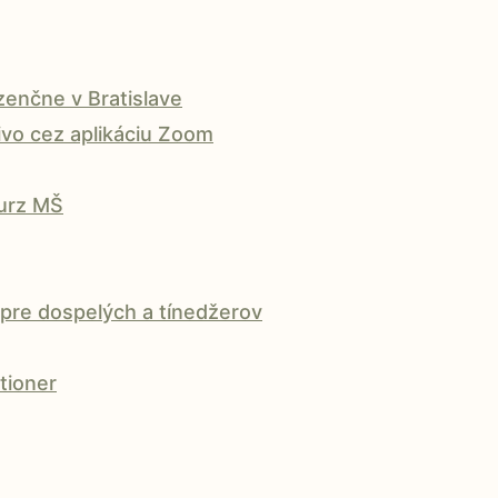
enčne v Bratislave
vo cez aplikáciu Zoom
kurz MŠ
pre dospelých a tínedžerov
tioner