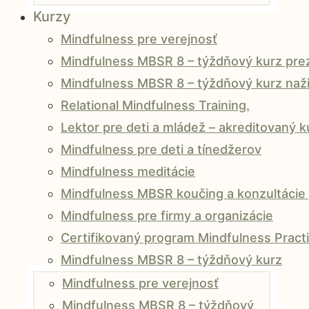
Kurzy
Mindfulness pre verejnosť
Mindfulness MBSR 8 – týždňový kurz prez
Mindfulness MBSR 8 – týždňový kurz naži
Relational Mindfulness Training.
Lektor pre deti a mládež – akreditovaný 
Mindfulness pre deti a tínedžerov
Mindfulness meditácie
Mindfulness MBSR koučing a konzultácie 
Mindfulness pre firmy a organizácie
Certifikovaný program Mindfulness Practi
Mindfulness MBSR 8 – týždňový kurz
Mindfulness pre verejnosť
Mindfulness MBSR 8 – týždňový