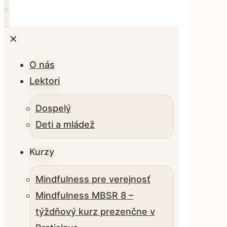
✕
O nás
Lektori
Dospelý
Deti a mládež
Kurzy
Mindfulness pre verejnosť
Mindfulness MBSR 8 –
týždňový kurz prezenčne v