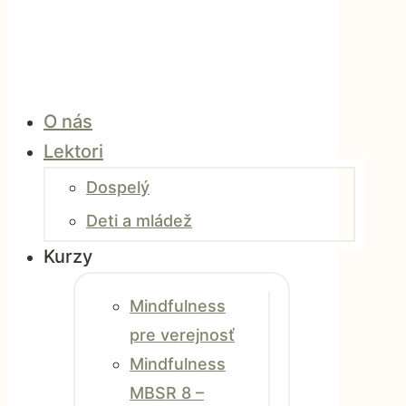
O nás
Lektori
Dospelý
Deti a mládež
Kurzy
Mindfulness
pre verejnosť
Mindfulness
MBSR 8 –