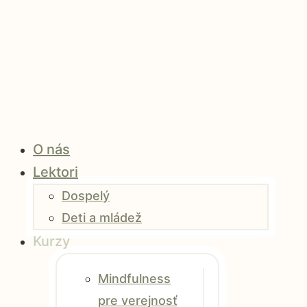
O nás
Lektori
Dospelý
Deti a mládež
Kurzy
Mindfulness
pre verejnosť