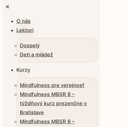
✕
O nás
Lektori
Dospelý
Deti a mládež
Kurzy
Mindfulness pre verejnosť
Mindfulness MBSR 8 –
týždňový kurz prezenčne v
Bratislave
Mindfulness MBSR 8 –