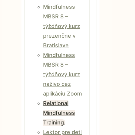
Mindfulness
MBSR 8 –
týždňový kurz
prezenčne v
Bratislave
Mindfulness
MBSR 8 –
týždňový kurz
naživo cez
aplikáciu Zoom
Relational
Mindfulness
Training.
Lektor pre deti