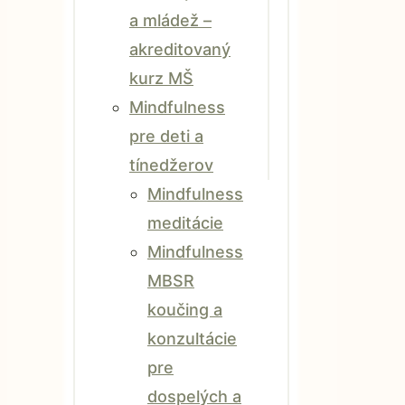
a mládež –
akreditovaný
kurz MŠ
Mindfulness
pre deti a
tínedžerov
Mindfulness
meditácie
Mindfulness
MBSR
koučing a
konzultácie
pre
dospelých a