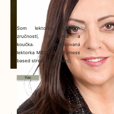
Som lektorka mäkkých
zručností, mentorka a
koučka. kvalifikovaná
lektorka MBSR (Mindfulness
based stress reduction),
Viac