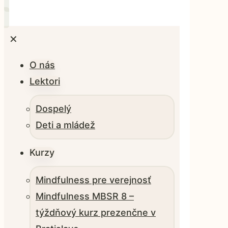
✕
O nás
Lektori
Dospelý
Deti a mládež
Kurzy
Mindfulness pre verejnosť
Mindfulness MBSR 8 –
týždňový kurz prezenčne v