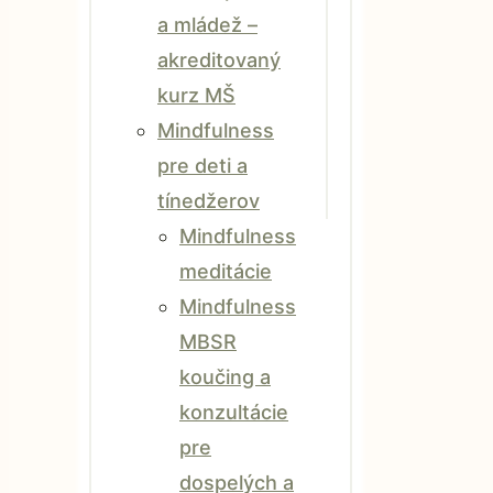
a mládež –
akreditovaný
kurz MŠ
Mindfulness
pre deti a
tínedžerov
Mindfulness
meditácie
Mindfulness
MBSR
koučing a
konzultácie
pre
dospelých a