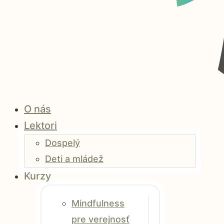
O nás
Lektori
Dospelý
Deti a mládež
Kurzy
Mindfulness
pre verejnosť