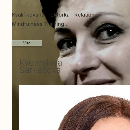
Kvalifikovaná lektorka Relational
Mindfulness Training .
Viac
Kvetoslava
Sarvašová