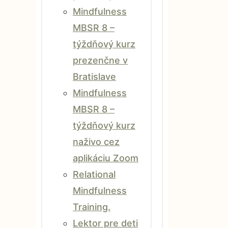
Mindfulness
MBSR 8 –
týždňový kurz
prezenčne v
Bratislave
Mindfulness
MBSR 8 –
týždňový kurz
naživo cez
aplikáciu Zoom
Relational
Mindfulness
Training.
Lektor pre deti