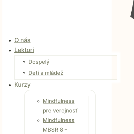
O nás
Lektori
Dospelý
Deti a mládež
Kurzy
Mindfulness
pre verejnosť
Mindfulness
MBSR 8 –