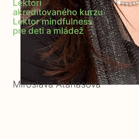
Lektori
akreditovaného kurzu
Lektor mindfulness
pre deti a mládež
Miroslava Atanasová