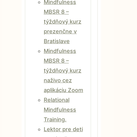
Mindfulness
MBSR 8 –
týždňový kurz
prezenčne v
Bratislave
Mindfulness
MBSR 8 –
týždňový kurz
naživo cez
aplikáciu Zoom
Relational
Mindfulness
Training.
Lektor pre deti