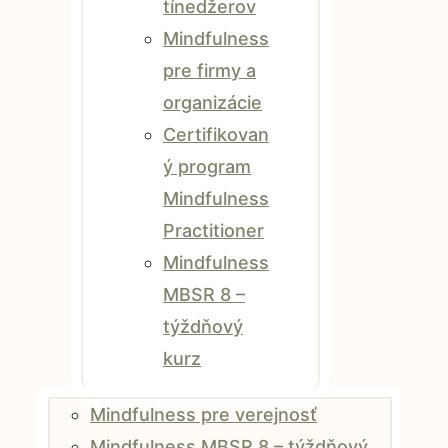
tínedžerov
Mindfulness
pre firmy a
organizácie
Certifikovan
ý program
Mindfulness
Practitioner
Mindfulness
MBSR 8 –
týždňový
kurz
Mindfulness pre verejnosť
Mindfulness MBSR 8 – týždňový