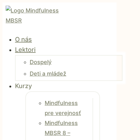
O nás
Lektori
Dospelý
Deti a mládež
Kurzy
Mindfulness
pre verejnosť
Mindfulness
MBSR 8 –