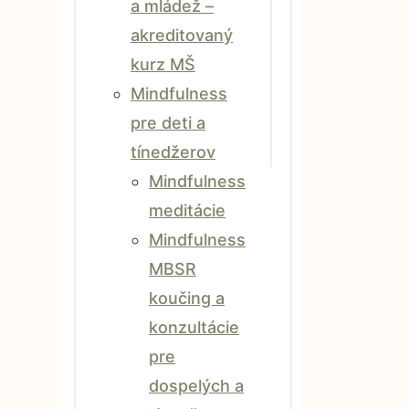
a mládež –
akreditovaný
kurz MŠ
Mindfulness
pre deti a
tínedžerov
Mindfulness
meditácie
Mindfulness
MBSR
koučing a
konzultácie
pre
dospelých a