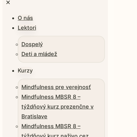
✕
O nás
Lektori
Dospelý
Deti a mládež
Kurzy
Mindfulness pre verejnosť
Mindfulness MBSR 8 –
týždňový kurz prezenčne v
Bratislave
Mindfulness MBSR 8 –
týždňový kurz naživo cez