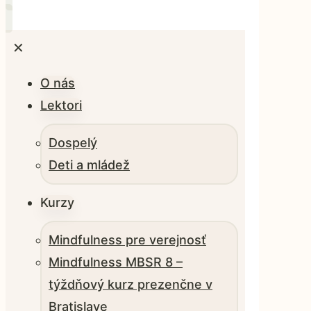
✕
O nás
Lektori
Dospelý
Deti a mládež
Kurzy
Mindfulness pre verejnosť
Mindfulness MBSR 8 –
týždňový kurz prezenčne v
Bratislave