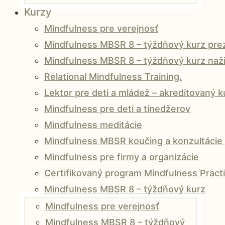
Kurzy
Mindfulness pre verejnosť
Mindfulness MBSR 8 – týždňový kurz prez
Mindfulness MBSR 8 – týždňový kurz naži
Relational Mindfulness Training.
Lektor pre deti a mládež – akreditovaný 
Mindfulness pre deti a tínedžerov
Mindfulness meditácie
Mindfulness MBSR koučing a konzultácie 
Mindfulness pre firmy a organizácie
Certifikovaný program Mindfulness Practi
Mindfulness MBSR 8 – týždňový kurz
Mindfulness pre verejnosť
Mindfulness MBSR 8 – týždňový