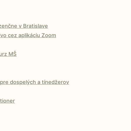
enčne v Bratislave
vo cez aplikáciu Zoom
kurz MŠ
pre dospelých a tínedžerov
tioner