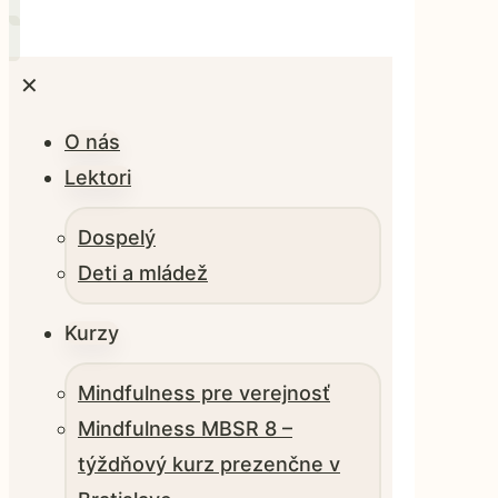
✕
O nás
Lektori
Dospelý
Deti a mládež
Kurzy
Mindfulness pre verejnosť
Mindfulness MBSR 8 –
týždňový kurz prezenčne v