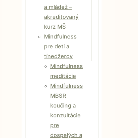
a mládež –
akreditovaný
kurz MŠ
Mindfulness
pre deti a
tínedžerov
Mindfulness
meditácie
Mindfulness
MBSR
koučing a
konzultácie
pre
dospelých a