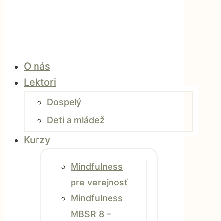
O nás
Lektori
Dospelý
Deti a mládež
Kurzy
Mindfulness
pre verejnosť
Mindfulness
MBSR 8 –