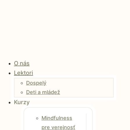
O nás
Lektori
Dospelý
Deti a mládež
Kurzy
Mindfulness
pre verejnosť