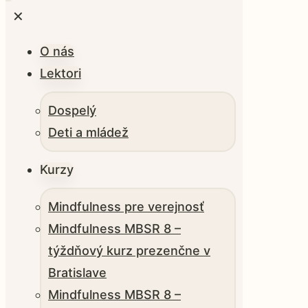
✕
O nás
Lektori
Dospelý
Deti a mládež
Kurzy
Mindfulness pre verejnosť
Mindfulness MBSR 8 –
týždňový kurz prezenčne v
Bratislave
Mindfulness MBSR 8 –