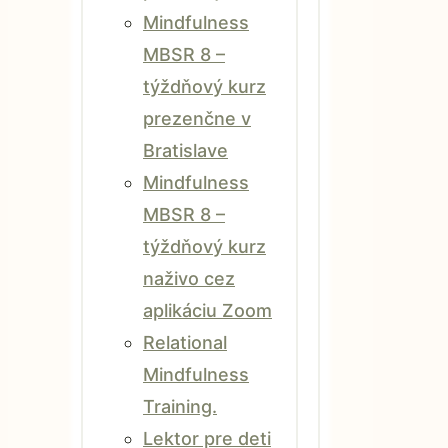
Mindfulness
MBSR 8 –
týždňový kurz
prezenčne v
Bratislave
Mindfulness
MBSR 8 –
týždňový kurz
naživo cez
aplikáciu Zoom
Relational
Mindfulness
Training.
Lektor pre deti